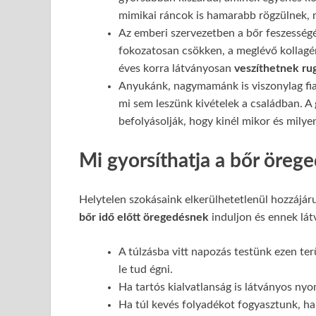
mimikai ráncok is hamarabb rögzülnek, 
Az emberi szervezetben a bőr feszességé
fokozatosan csökken, a meglévő kollagé
éves korra látványosan
veszíthetnek ru
Anyukánk, nagymamánk is viszonylag fia
mi sem leszünk kivételek a családban. A 
befolyásolják, hogy kinél mikor és milye
Mi gyorsíthatja a bőr öreg
Helytelen szokásaink elkerülhetetlenül hozzájá
bőr idő előtt öregedésnek
induljon és ennek látv
A túlzásba vitt napozás testünk ezen ter
le tud égni.
Ha tartós kialvatlanság is látványos ny
Ha túl kevés folyadékot fogyasztunk, h