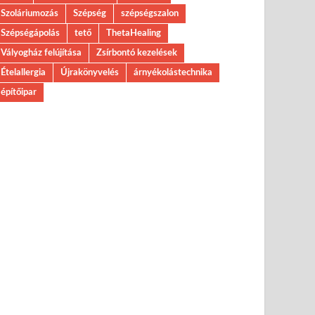
Szoláriumozás
Szépség
szépségszalon
Szépségápolás
tető
ThetaHealing
Vályogház felújítása
Zsírbontó kezelések
Ételallergia
Újrakönyvelés
árnyékolástechnika
építőipar