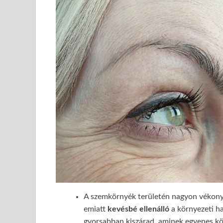
A szemkörnyék területén nagyon vékony 
emiatt
kevésbé ellenálló
a környezeti h
gyorsabban kiszárad, aminek egyenes kö