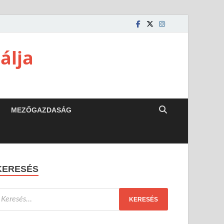
álja
MEZŐGAZDASÁG
KERESÉS