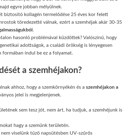
majd egyre jobban mélyülnek.
t biztosító kollagén termelődése 25 éves kor felett
nrostok töredezetté válnak, ezért a szemhéjak akár 30-35
galmasságukból
.
talon hasonló problémával küzdöttek? Valószínű, hogy
genetikai adottságok, a családi örökség is lényegesen
n formában indul be ez a folyamat.
edését a szemhéjakon?
rulnak ahhoz, hogy a szemkörnyékén és a
szemhéjakon a
ányos jelei is megjelenjenek.
ületének sem tesz jót, nem árt, ha tudjuk, a szemhéjunk is
omokat hagy a szemünk területén.
a nem viselünk tűző napsütésben UV-szűrős