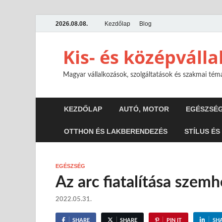
2026.08.08.
Kezdőlap
Blog
Kis- és középváll
Magyar vállalkozások, szolgáltatások és szakmai té
KEZDŐLAP
AUTÓ, MOTOR
EGÉSZSÉ
OTTHON ÉS LAKBERENDEZÉS
STÍLUS ÉS
EGÉSZSÉG
Az arc fiatalítása szem
2022.05.31.
SHARE
SHARE
PIN IT
SH