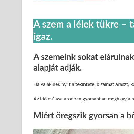
A szem a lélek tükre – t
igaz.
A szemeink sokat elárulnak
alapját adják.
Ha valakinek nyílt a tekintete, bizalmat áraszt
Az idő múlása azonban gyorsabban meghagyja ny
Miért öregszik gyorsan a b