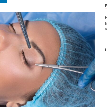
H
t
h