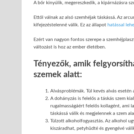
A bőr kinyúlik, megereszkedik, a kipárnázásra sz
Ettől válnak az alsó szemhéjak táskássá. Az arcu
kifejezéstelenné válik. Ez az állapot
hatással leh
Ezért van nagyon fontos szerepe a szemhéjplaszt
változást is hoz az ember életében.
Tényezők, amik felgyorsítha
szemek alatt:
Alvásproblémák. Túl kevés alvás esetén 
A dohányzás is felelős a táskás szem kia
rugalmasságáért felelős kollagént, ami l
táskássá válik és megjelennek a szem ala
Túlzott alkoholfogyasztás. Az alkohol ugy
kiszáradhat, petyhüdté és gyengévé válik