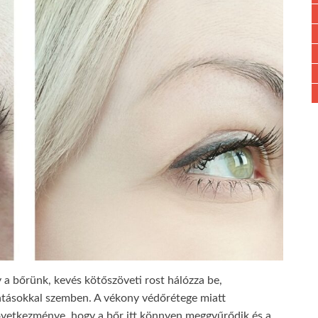
a bőrünk, kevés kötőszöveti rost hálózza be,
atásokkal szemben. A vékony védőrétege miatt
vetkezménye, hogy a bőr itt könnyen meggyűrődik és a