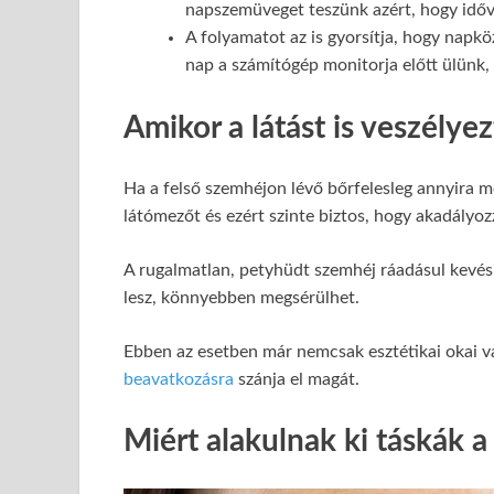
napszemüveget teszünk azért, hogy időv
A folyamatot az is gyorsítja, hogy napk
nap a számítógép monitorja előtt ülünk,
Amikor a látást is veszély
Ha a felső szemhéjon lévő bőrfelesleg annyira me
látómezőt és ezért szinte biztos, hogy akadályo
A rugalmatlan, petyhüdt szemhéj ráadásul kevésb
lesz, könnyebben megsérülhet.
Ebben az esetben már nemcsak esztétikai okai 
beavatkozásra
szánja el magát.
Miért alakulnak ki táskák a