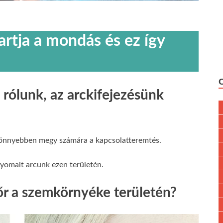
artja a mondás és ez így
 rólunk, az arckifejezésünk
, könnyebben megy számára a kapcsolatteremtés.
omait arcunk ezen területén.
őr a szemkörnyéke területén?