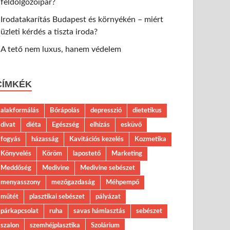
feldolgozóipar?
Irodatakarítás Budapest és környékén – miért
üzleti kérdés a tiszta iroda?
A tető nem luxus, hanem védelem
CÍMKÉK
alakformálás
Bőrápolás
depresszió
dietetikus
divat
diéta
Egészség
elhízás
esküvő
fogyás
házasság
Kavitációs kezelés
Kozmetika
Könyvelés
Köröm
lapostető
Marketing
Meddőség
Medivine
Medivine sebészet
menyasszony
mezőgazdaság
Méhpempő
műtét
plasztikai sebészet
pályázat
párkapcsolat
ruha
savas hámlasztás
sebészet
szalon
szemhéjplasztika
Szolárium