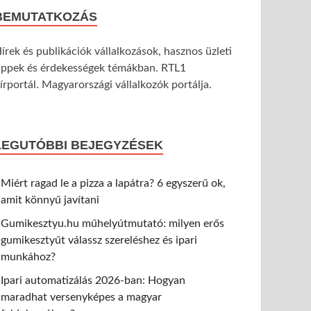
BEMUTATKOZÁS
írek és publikációk vállalkozások, hasznos üzleti
ippek és érdekességek témákban. RTL1
írportál. Magyarországi vállalkozók portálja.
LEGUTÓBBI BEJEGYZÉSEK
Miért ragad le a pizza a lapátra? 6 egyszerű ok,
amit könnyű javítani
Gumikesztyu.hu műhelyútmutató: milyen erős
gumikesztyűt válassz szereléshez és ipari
munkához?
Ipari automatizálás 2026-ban: Hogyan
maradhat versenyképes a magyar