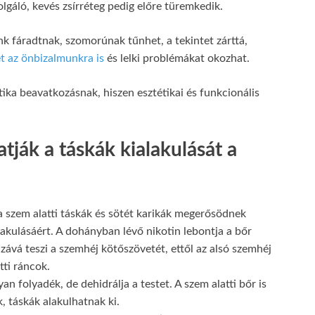
olgáló, kevés zsírréteg pedig előre türemkedik.
nk fáradtnak, szomorúnak tűnhet, a tekintet zárttá,
et az önbizalmunkra is
és lelki problémákat okozhat.
ika beavatkozásnak, hiszen esztétikai és funkcionális
tják a táskák kialakulását a
a szem alatti táskák és sötét karikák megerősödnek
lakulásáért. A dohányban lévő nikotin lebontja a bőr
azává teszi a szemhéj kötőszövetét, ettől az alsó szemhéj
tti ráncok.
an folyadék, de dehidrálja a testet. A szem alatti bőr is
, táskák alakulhatnak ki.