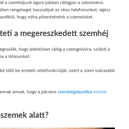
el a szemhéjunk egyre jobban rálógjon a szemünkre.
özben rengeteget használjuk az okos telefonunkat, egész
 anélkül, hogy néha pihentetnénk a szemeinket.
ezteti a megereszkedett szemhéj
gnyúlik, hogy jelentősen rálóg a szemgolyóra, szűkíti a
zza a látásunkat.
é tölti be eredeti védőfunkcióját, ezért a szem szárazabb
vannak annak, hogy a páciens
szemhéjplasztika
műtéti
 szemek alatt?