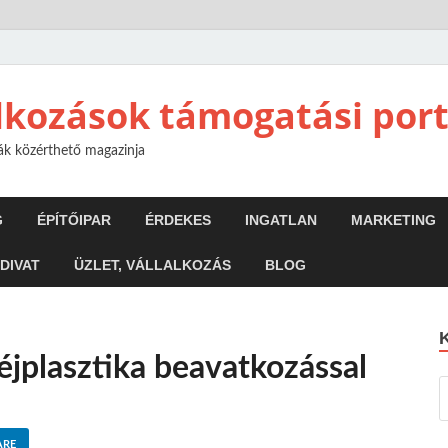
alkozások támogatási port
mák közérthető magazinja
G
ÉPÍTŐIPAR
ÉRDEKES
INGATLAN
MARKETING
 DIVAT
ÜZLET, VÁLLALKOZÁS
BLOG
héjplasztika beavatkozással
ARE