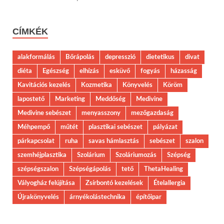
CÍMKÉK
alakformálás
Bőrápolás
depresszió
dietetikus
divat
diéta
Egészség
elhízás
esküvő
fogyás
házasság
Kavitációs kezelés
Kozmetika
Könyvelés
Köröm
lapostető
Marketing
Meddőség
Medivine
Medivine sebészet
menyasszony
mezőgazdaság
Méhpempő
műtét
plasztikai sebészet
pályázat
párkapcsolat
ruha
savas hámlasztás
sebészet
szalon
szemhéjplasztika
Szolárium
Szoláriumozás
Szépség
szépségszalon
Szépségápolás
tető
ThetaHealing
Vályogház felújítása
Zsírbontó kezelések
Ételallergia
Újrakönyvelés
árnyékolástechnika
építőipar