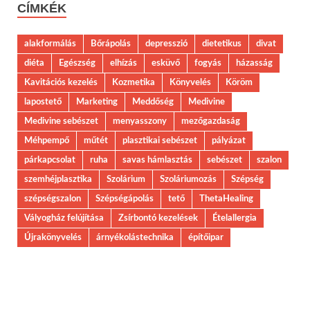
CÍMKÉK
alakformálás
Bőrápolás
depresszió
dietetikus
divat
diéta
Egészség
elhízás
esküvő
fogyás
házasság
Kavitációs kezelés
Kozmetika
Könyvelés
Köröm
lapostető
Marketing
Meddőség
Medivine
Medivine sebészet
menyasszony
mezőgazdaság
Méhpempő
műtét
plasztikai sebészet
pályázat
párkapcsolat
ruha
savas hámlasztás
sebészet
szalon
szemhéjplasztika
Szolárium
Szoláriumozás
Szépség
szépségszalon
Szépségápolás
tető
ThetaHealing
Vályogház felújítása
Zsírbontó kezelések
Ételallergia
Újrakönyvelés
árnyékolástechnika
építőipar