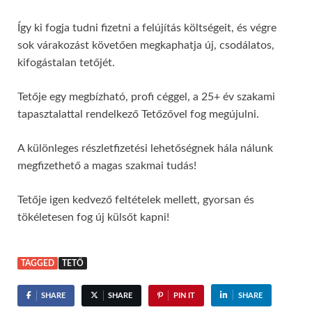
Így ki fogja tudni fizetni a felújítás költségeit, és végre
sok várakozást követően megkaphatja új, csodálatos,
kifogástalan tetőjét.
Tetője egy megbízható, profi céggel, a 25+ év szakami
tapasztalattal rendelkező Tetőzővel fog megújulni.
A különleges részletfizetési lehetőségnek hála nálunk
megfizethető a magas szakmai tudás!
Tetője igen kedvező feltételek mellett, gyorsan és
tökéletesen fog új külsőt kapni!
TAGGED
TETŐ
SHARE
SHARE
PIN IT
SHARE