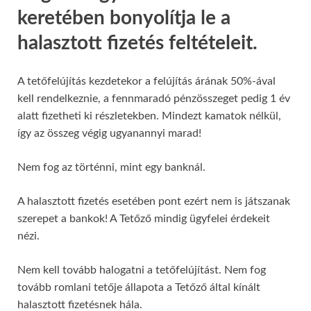
keretében bonyolítja le a
halasztott fizetés feltételeit.
A tetőfelújítás kezdetekor a felújítás árának 50%-ával
kell rendelkeznie, a fennmaradó pénzösszeget pedig 1 év
alatt fizetheti ki részletekben. Mindezt kamatok nélkül,
így az összeg végig ugyanannyi marad!
Nem fog az történni, mint egy banknál.
A halasztott fizetés esetében pont ezért nem is játszanak
szerepet a bankok! A Tetőző mindig ügyfelei érdekeit
nézi.
Nem kell tovább halogatni a tetőfelújítást. Nem fog
tovább romlani tetője állapota a Tetőző által kínált
halasztott fizetésnek hála.