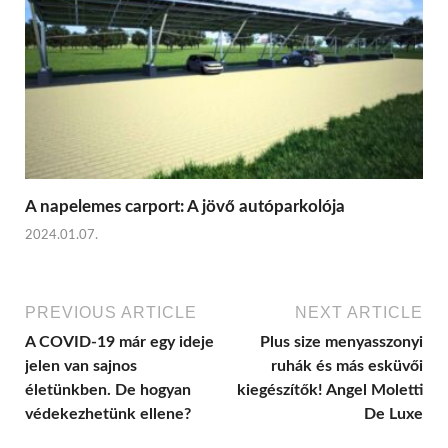
A napelemes carport: A jövő autóparkolója
2024.01.07.
PREVIOUS ARTICLE
NEXT ARTICLE
A COVID-19 már egy ideje
Plus size menyasszonyi
jelen van sajnos
ruhák és más esküvői
életünkben. De hogyan
kiegészítők! Angel Moletti
védekezhetünk ellene?
De Luxe