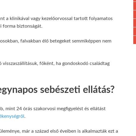
t a klinikával vagy kezelőorvossal tartott folyamatos
si forma biztonságát.
városokban, falvakban élő betegeket semmiképpen nem
ó visszaszállításuk, főként, ha gondoskodó családtag
egynapos sebészeti ellátás?
, mint 24 órás szakorvosi megfigyelést és ellátást
ékenységről
.
üleménye, már a század első éveiben is alkalmazták ezt a