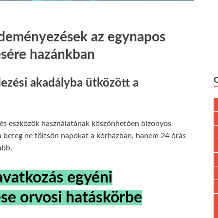
ezdeményezések az egynapos
tésére hazánkban
elezési akadályba ütközött a
és eszközök használatának köszönhetően bizonyos
a beteg ne töltsön napokat a kórházban, hanem 24 órás
ább.
avatkozás egyéni
se orvosi hatáskörbe