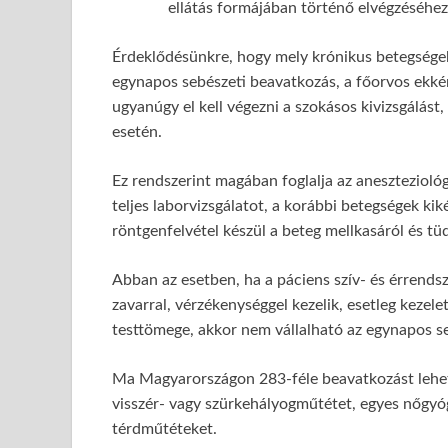
ellátás formájában történő elvégzéséhez
Érdeklődésünkre, hogy mely krónikus betegsége
egynapos sebészeti beavatkozás, a főorvos ekként
ugyanúgy el kell végezni a szokásos kivizsgálást
esetén.
Ez rendszerint magában foglalja az anesztezioló
teljes laborvizsgálatot, a korábbi betegségek ki
röntgenfelvétel készül a beteg mellkasáról és tüd
Abban az esetben, ha a páciens szív- és érrends
zavarral, vérzékenységgel kezelik, esetleg keze
testtömege, akkor nem vállalható az egynapos s
Ma Magyarországon 283-féle beavatkozást lehet e
visszér- vagy szürkehályogműtétet, egyes nőgyó
térdműtéteket.