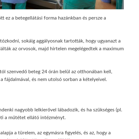
ött ez a betegellátási forma hazánkban és persze a
ózkodni, sokáig aggályosnak tartották, hogy ugyanazt a
llálták az orvosok, majd hirtelen megelégedtek a maximum
omtól szenvedő beteg 24 órán belül az otthonában kell,
 a fájdalmával, és nem utolsó sorban a kételyeivel.
denki nagyobb lelkierővel lábadozik, és ha szükséges (pl.
ti a műtétet ellátó intézményt.
alapja a türelem, az egymásra figyelés, és az, hogy a