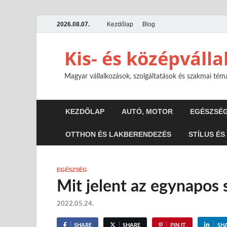
2026.08.07.
Kezdőlap
Blog
Kis- és középváll
Magyar vállalkozások, szolgáltatások és szakmai té
KEZDŐLAP
AUTÓ, MOTOR
EGÉSZSÉ
OTTHON ÉS LAKBERENDEZÉS
STÍLUS ÉS
EGÉSZSÉG
Mit jelent az egynapos
2022.05.24.
SHARE
SHARE
PIN IT
SH