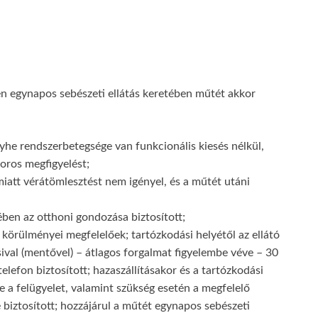
en egynapos sebészeti ellátás keretében műtét akkor
enyhe rendszerbetegsége van funkcionális kiesés nélkül,
oros megfigyelést;
miatt vérátömlesztést nem igényel, és a műtét utáni
ében az otthoni gondozása biztosított;
s körülményei megfelelőek; tartózkodási helyétől az ellátó
val (mentővel) – átlagos forgalmat figyelembe véve – 30
telefon biztosított; hazaszállításakor és a tartózkodási
e a felügyelet, valamint szükség esetén a megfelelő
 biztosított; hozzájárul a műtét egynapos sebészeti