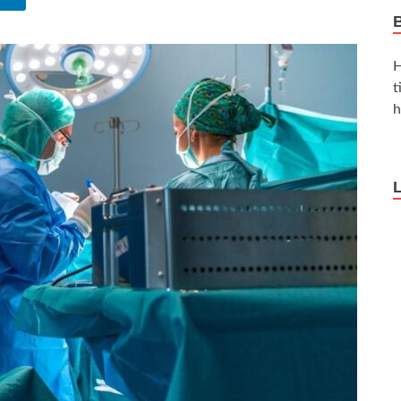
H
t
h