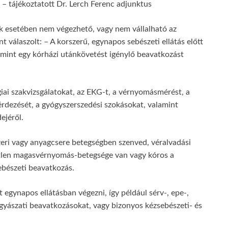
 – tájékoztatott Dr. Lerch Ferenc adjunktus
k esetében nem végezhető, vagy nem vállalható az
 válaszolt: – A korszerű, egynapos sebészeti ellátás előtt
, mint egy kórházi utánkövetést igénylő beavatkozást
giai szakvizsgálatokat, az EKG-t, a vérnyomásmérést, a
kérdezését, a gyógyszerszedési szokásokat, valamint
ejéről.
zeri vagy anyagcsere betegségben szenved, véralvadási
letlen magasvérnyomás-betegsége van vagy kóros a
ebészeti beavatkozás.
gynapos ellátásban végezni, így például sérv-, epe-,
gyászati beavatkozásokat, vagy bizonyos kézsebészeti- és