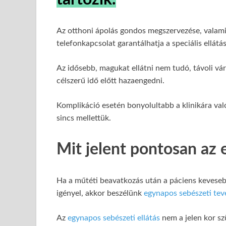
Az otthoni ápolás gondos megszervezése, valamin
telefonkapcsolat garantálhatja a speciális ellátá
Az idősebb, magukat ellátni nem tudó, távoli 
célszerű idő előtt hazaengedni.
Komplikáció esetén bonyolultabb a klinikára val
sincs mellettük.
Mit jelent pontosan az 
Ha a műtéti beavatkozás után a páciens kevesebb
igényel, akkor beszélünk
egynapos sebészeti tev
Az
egynapos sebészeti ellátás
nem a jelen kor sz