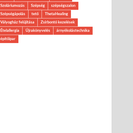
Szoláriumozás
Szépség
szépségszalon
Szépségápolás
tető
ThetaHealing
Vályogház felújítása
Zsírbontó kezelések
Ételallergia
Újrakönyvelés
árnyékolástechnika
építőipar