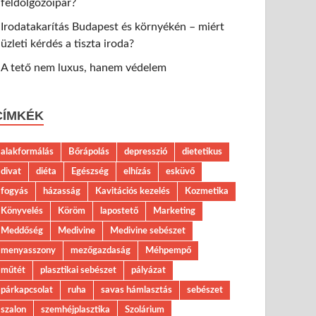
feldolgozóipar?
Irodatakarítás Budapest és környékén – miért
üzleti kérdés a tiszta iroda?
A tető nem luxus, hanem védelem
CÍMKÉK
alakformálás
Bőrápolás
depresszió
dietetikus
divat
diéta
Egészség
elhízás
esküvő
fogyás
házasság
Kavitációs kezelés
Kozmetika
Könyvelés
Köröm
lapostető
Marketing
Meddőség
Medivine
Medivine sebészet
menyasszony
mezőgazdaság
Méhpempő
műtét
plasztikai sebészet
pályázat
párkapcsolat
ruha
savas hámlasztás
sebészet
szalon
szemhéjplasztika
Szolárium