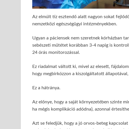
Az elmúlt tíz esztendő alatt nagyon sokat fejlőd
nemzetközi egészségügyi intézményekben.
Ugyan a páciensek nem szeretnek kórházban tart
sebészeti műtétet korábban 3-4 napig is kontro
24 órás monitorozással.
Ez riadalmat váltott ki, mivel az elesett, fájdal
hogy megbirkózzon a kiszolgáltatott állapotával,
Ez a hátránya.
Az előnye, hogy a saját környezetében szinte min
ha mégis komplikáció adódna), azonnal értesíthe
Azt se feledjük, hogy a jó orvos-beteg kapcsolat 