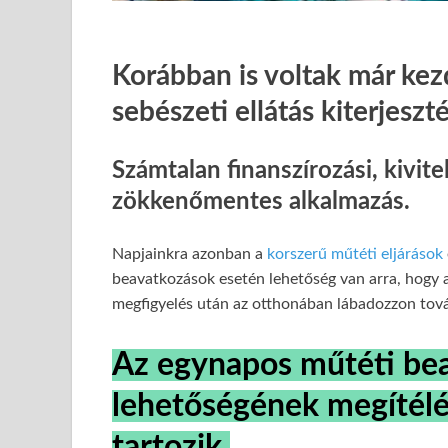
Korábban is voltak már k
sebészeti ellátás kiterjesz
Számtalan finanszírozási, kivit
zökkenőmentes alkalmazás.
Napjainkra azonban a
korszerű műtéti eljárások
beavatkozások esetén lehetőség van arra, hogy 
megfigyelés után az otthonában lábadozzon tov
Az egynapos műtéti be
lehetőségének megítélé
tartozik.