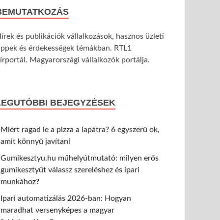
BEMUTATKOZÁS
írek és publikációk vállalkozások, hasznos üzleti
ippek és érdekességek témákban. RTL1
írportál. Magyarországi vállalkozók portálja.
LEGUTÓBBI BEJEGYZÉSEK
Miért ragad le a pizza a lapátra? 6 egyszerű ok,
amit könnyű javítani
Gumikesztyu.hu műhelyútmutató: milyen erős
gumikesztyűt válassz szereléshez és ipari
munkához?
Ipari automatizálás 2026-ban: Hogyan
maradhat versenyképes a magyar