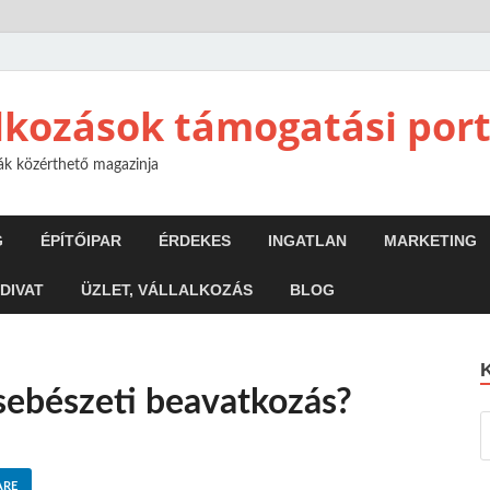
alkozások támogatási port
mák közérthető magazinja
G
ÉPÍTŐIPAR
ÉRDEKES
INGATLAN
MARKETING
 DIVAT
ÜZLET, VÁLLALKOZÁS
BLOG
 sebészeti beavatkozás?
ARE