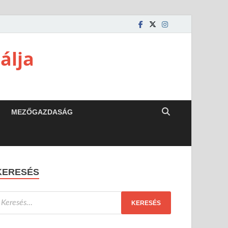
álja
MEZŐGAZDASÁG
KERESÉS