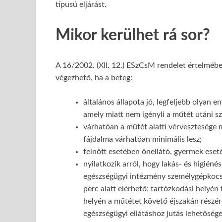
típusú eljárást.
Mikor kerülhet rá sor?
A 16/2002. (XII. 12.) ESzCsM rendelet értelméb
végezhető, ha a beteg:
általános állapota jó, legfeljebb olyan 
amely miatt nem igényli a műtét utáni sz
várhatóan a műtét alatti vérvesztesége 
fájdalma várhatóan minimális lesz;
felnőtt esetében önellátó, gyermek eset
nyilatkozik arról, hogy lakás- és higiéné
egészségügyi intézmény személygépkocsi
perc alatt elérhető; tartózkodási helyén 
helyén a műtétet követő éjszakán részér
egészségügyi ellátáshoz jutás lehetősége